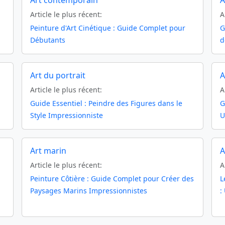
Art contemporain
A
Article le plus récent:
A
Peinture d'Art Cinétique : Guide Complet pour
G
Débutants
d
Art du portrait
A
Article le plus récent:
A
Guide Essentiel : Peindre des Figures dans le
G
Style Impressionniste
U
Art marin
A
Article le plus récent:
A
Peinture Côtière : Guide Complet pour Créer des
L
Paysages Marins Impressionnistes
: